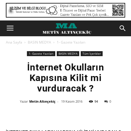
Ana Sayfa
BASIN MEDYA
1- Gazete Yazıları
1- Gazete Yazıları
BASIN MEDYA
Tüm İçerikler
İnternet Okulların
Kapısına Kilit mi
vurduracak ?
Yazar
Metin Altınçekiç
-
19 Kasım 2016
94
0