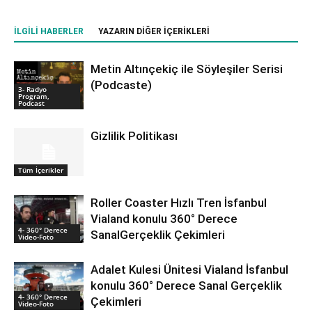
İLGILI HABERLER
YAZARIN DIĞER İÇERIKLERI
Metin Altınçekiç ile Söyleşiler Serisi
(Podcaste)
3- Radyo
Program,
Podcast
Gizlilik Politikası
Tüm İçerikler
Roller Coaster Hızlı Tren İsfanbul
Vialand konulu 360° Derece
4- 360° Derece
SanalGerçeklik Çekimleri
Video-Foto
Adalet Kulesi Ünitesi Vialand İsfanbul
konulu 360° Derece Sanal Gerçeklik
4- 360° Derece
Çekimleri
Video-Foto