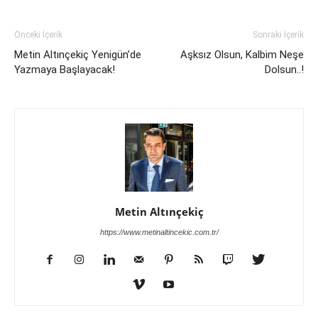
Önceki İçerik
Sonraki İçerik
Metin Altınçekiç Yenigün’de
Aşksız Olsun, Kalbim Neşe
Yazmaya Başlayacak!
Dolsun..!
Metin Altınçekiç
https://www.metinaltincekic.com.tr/