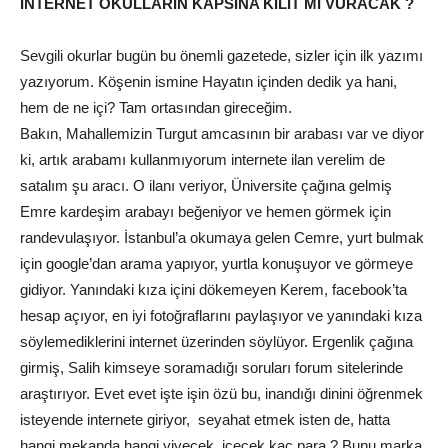
İNTERNET OKULLARIN KAPSINA KİLİT Mİ VURACAK ?
Sevgili okurlar bugün bu önemli gazetede, sizler için ilk yazımı
yazıyorum. Köşenin ismine Hayatın içinden dedik ya hani,
hem de ne içi? Tam ortasından gireceğim.
Bakın, Mahallemizin Turgut amcasının bir arabası var ve diyor
ki, artık arabamı kullanmıyorum internete ilan verelim de
satalım şu aracı. O ilanı veriyor, Üniversite çağına gelmiş
Emre kardeşim arabayı beğeniyor ve hemen görmek için
randevulaşıyor. İstanbul’a okumaya gelen Cemre, yurt bulmak
için google’dan arama yapıyor, yurtla konuşuyor ve görmeye
gidiyor. Yanındaki kıza içini dökemeyen Kerem, facebook’ta
hesap açıyor, en iyi fotoğraflarını paylaşıyor ve yanındaki kıza
söylemediklerini internet üzerinden söylüyor. Ergenlik çağına
girmiş, Salih kimseye soramadığı soruları forum sitelerinde
araştırıyor. Evet evet işte işin özü bu, inandığı dinini öğrenmek
isteyende internete giriyor, seyahat etmek isten de, hatta
hangi mekanda hangi yiyecek, içecek kaç para ? Bunu marka