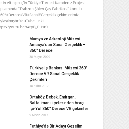
tin Altınçekiç'in Türkiye Turnesi Karadeniz Projesi
psamında "Trabzon Şölen Çay Fabrikası" konulu
60°#Derece#VR#Sanal#Gerçeklik çekimlerimiz
ylaşılmıştır.YouTube Linki:
tps://youtu.be/r4tpB_PHsr0
Mumya ve Arkeoloji Müzesi
Amasya’dan Sanal Gerçeklik –
360° Derece
30 Mayıs 2020
Türkiye İş Bankası Müzesi 360°
Derece VR Sanal Gerçeklik
Çekimleri
10 Ekim 2017
Ortaköy, Bebek, Emirgan,
Baltalimanı ilçelerinden Araç
İçi-Yol 360° Derece VR çekimleri
9 Nisan 2017
Fethiye’de Bir Adayı Gezelim