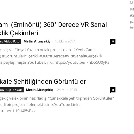
Me
Ka
#3
pa
ami (Eminönü) 360° Derece VR Sanal
ht
lik Çekimleri
Metin Altınçekiç
-
10 Ekim 2017
ce Video-Foto
0
çekiç ve #İnşa#Yazılım ortak projesi olan "#Yeni#Cami
 #Görüntüleri" içerikli #360°#Derece#VR#Sanal#Gerçeklik
iz paylaşılmıştır.YouTube Linki: https://youtu.be/lFhDo5U0yPs
ale Şehitliğinden Görüntüler
Metin Altınçekiç
-
24 Mart 2013
ema, Klip, Sokak
0
çekiç ve ekibinin hazırladığı "Çanakkale Şehitliğinden Görüntüler"
rli bir projesini izlemektesiniz.YouTube Linki:
outu.be/HH9U4l5sBxk