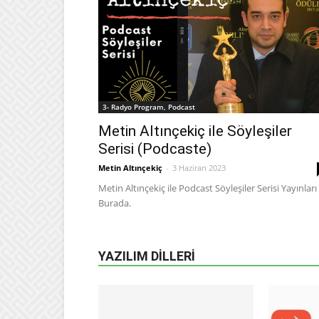
3- Radyo Program, Podcast
Metin Altınçekiç ile Söyleşiler
Serisi (Podcaste)
Metin Altınçekiç
-
3 Haziran 2023
Metin Altınçekiç ile Podcast Söyleşiler Serisi Yayınları
Burada.
YAZILIM DILLERI