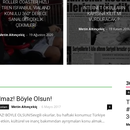
ROLLER COASTER HIZLI
TREN İSFANBUL VIALAND
İNTERNET OKULLARIN
KONULU 360° DERECE
KAPISINA KILIT MI
SANALGERÇEKLIK
VURDURACAK ?
ÇEKIMLERI
Metin Altınçekiç
-
19 Kasım 2016
Metin Altınçekiç
-
19 Ağustos 2020
3
4
lmaz! Böyle Olsun!
T
Metin Altınçekiç
-
6 Mayıs 2017
zıları
0
#
! BÖYLE OLSUN!Sevgili okurlar, bu haftaki konumuz Türkiye
3
 etkin, kültürel ve inanç bakımından ayrışmaları konu almak...
Me