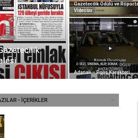
Gazetecilik Ödülü ve Röport
Videosu
Gazetecilik
alesi
2- DIZI, SINEMA, KLIP, SOKAK
Adanalı – Polis Karakteri
ZILAR - İÇERIKLER