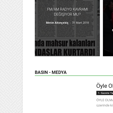
FM/AM RADYO KAVRAMI
DEĞIŞIYOR MU?
Metin Altınçekiç
-
31 Mart 2018
BASIN - MEDYA
Öyle O
1- Gazete Ya
ÖYLE OLMAZ
üzerinde ki