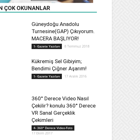
N ÇOK OKUNANLAR
Daha Fazla
Güneydoğu Anadolu
Turnesine(GAP) Çıkıyorum.
MACERA BAŞLIYOR!
8 Temmuz 2018
1- Gazete Yazıları
Kükremiş Sel Gibiyim;
Bendimi Çiğner Aşarım!
17 Aralık 2016
1- Gazete Yazıları
360° Derece Video Nasıl
Çekilir? konulu 360° Derece
VR Sanal Gerçeklik
Çekimleri
4- 360° Derece Video-Foto
17 Ekim 2017