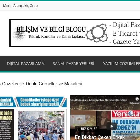
Metin Altınçekiç Grup
DİJİTAL PAZARLAMA
SANAL PAZAR YERLERİ
YAZILIM ÇÖZÜMLER
 Gazetecilik Ödülü Görseller ve Makalesi
1- BIZ KIMIZ?
En Dikkat Çeken Erkek