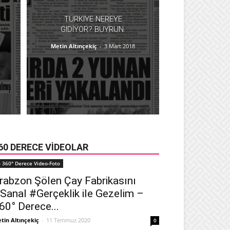
TÜRKIYE NEREYE
GIDIYOR? BUYRUN.
Metin Altınçekiç
-
3 Mart 2018
60 DERECE VIDEOLAR
- 360° Derece Video-Foto
rabzon Şölen Çay Fabrikasını
Sanal #Gerçeklik ile Gezelim –
60° Derece...
tin Altınçekiç
-
11 Temmuz 2020
0