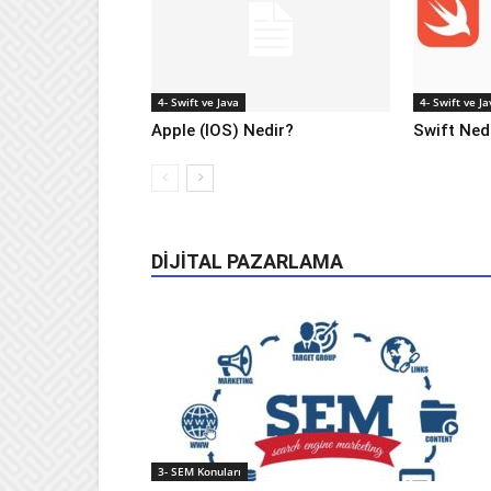
4- Swift ve Java
4- Swift ve Ja
Apple (IOS) Nedir?
Swift Ned
DIJITAL PAZARLAMA
3- SEM Konuları