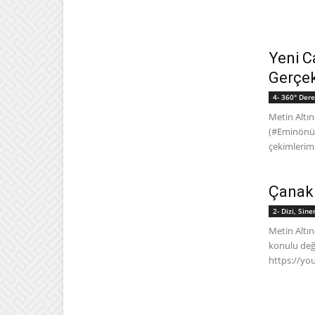
Yeni C
Gerçek
4- 360° Dere
Metin Altın
(#Eminönü)
çekimlerim
Çanakk
2- Dizi, Sin
Metin Altın
konulu değe
https://y