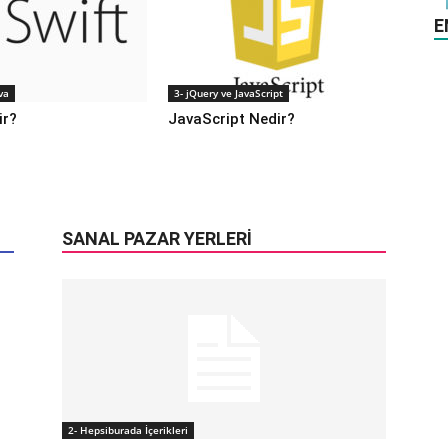
E
va
3- jQuery ve JavaScript
ir?
JavaScript Nedir?
SANAL PAZAR YERLERI
2- Hepsiburada İçerikleri