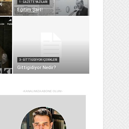
1- GAZETE YAZILARI
aj
Eğitim Şart!
3- GITTIGIDIYOR İÇERIKLERI
Gittigidiyor Nedir?
-KANALIMIZA ABONE OLUN!-