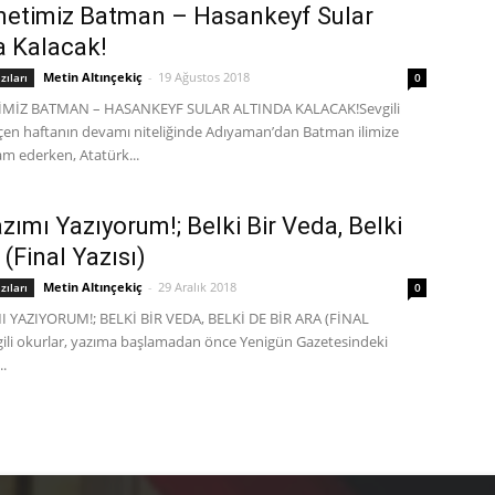
metimiz Batman – Hasankeyf Sular
a Kalacak!
Metin Altınçekiç
-
19 Ağustos 2018
zıları
0
İMİZ BATMAN – HASANKEYF SULAR ALTINDA KALACAK!Sevgili
eçen haftanın devamı niteliğinde Adıyaman’dan Batman ilimize
m ederken, Atatürk...
zımı Yazıyorum!; Belki Bir Veda, Belki
 (Final Yazısı)
Metin Altınçekiç
-
29 Aralık 2018
zıları
0
 YAZIYORUM!; BELKİ BİR VEDA, BELKİ DE BİR ARA (FİNAL
gili okurlar, yazıma başlamadan önce Yenigün Gazetesindeki
..