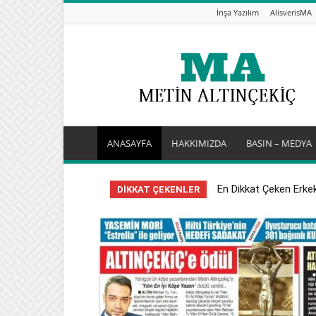
İnşa Yazılım
AlisverisMA
Metin
Altınçekiç
–
Bilişim
&
Bilgi
Blogu
ANASAYFA
HAKKIMIZDA
BASIN – MEDYA
En Dikkat Çeken Erkek
DİKKAT ÇEKENLER