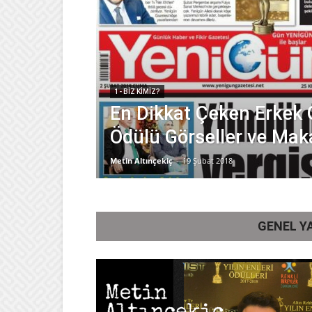
1- BIZ KIMIZ?
En Dikkat Çeken Erkek 
Ödülü Görseller ve Mak
Metin Altınçekiç
-
19 Şubat 2018
GENEL YA