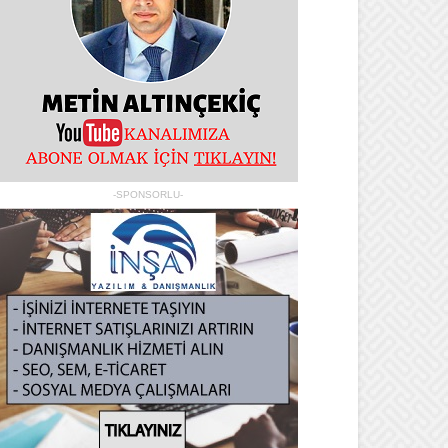
-SPONSORLU-
All
1- Amazon İçerikleri
1- Biz Kimiz?
1- E-Ticaret - Tanıtım Sitesi
1- Gazete Yazıları
1- HTML ve CSS
2- Dizi, Sinema, Klip, Sokak
2- Hedeflerimiz
2- Hepsiburada İçerikleri
2- PHP ve Phyton
2- SEO Konuları
3- Gittigidiyor İçerikleri
3- İştirakler - Projeler
3- jQuery ve JavaScript
3- Radyo Program, Podcast
3- SEM Konuları
4- 360° Derece Video-Foto
4- Bize Yazın!
4- N11 İçerikleri
4- Sosyal Medya Yönetimi
4- Swift ve Java
5- Ödüller ve Röportajlar
5- Server, Paneller & Mysql
BASIN MEDYA
DİJİTAL PAZARLAMA
HAKKIMIZDA
SANAL PAZAR YERLERİ
Yazılım Çözümleri