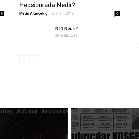
Hepsiburada Nedir?
Metin Altınçekiç
-
26 Aralık 2019
0
0
N11 Nedir?
26 Aralık 2019