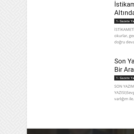
İstika
Altınd
1- Gazete Ya
İSTİKAMET
okurlar, g
doğru deva
Son Ya
Bir Ara
1- Gazete Ya
SON YAZIMI
YAZISI)Sev
varlığım ile.