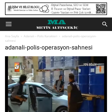
Ana Sayfa
Adanalı – Polis Karakteri
adanali-polis-operasyon-
sahnesi
adanali-polis-operasyon-sahnesi