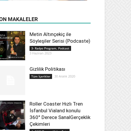
ON MAKALELER
Metin Altınçekiç ile
Söyleşiler Serisi (Podcaste)
3- Radyo Program, Podcast
3 Haziran 2023
Gizlilik Politikası
30 Aralık 2020
Tüm İçerikler
Roller Coaster Hızlı Tren
İsfanbul Vialand konulu
360° Derece SanalGerçeklik
Çekimleri