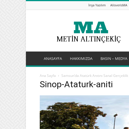
İnşa Yazılım
AlisverisMA
Metin
Altınçekiç
–
Bilişim
&
Bilgi
Blogu
ANASAYFA
HAKKIMIZDA
BASIN – MEDYA
Ana Sayfa
Samsun’da Atatürk Anıtını Sanal Gerçeklik
Sinop-Ataturk-aniti