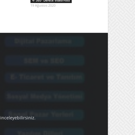
4- 360° Derece Video-Foto
19 Ağustos 2020
nceleyebilirsiniz.