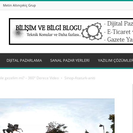
Metin Altınçekiç Grup
DİJİTAL PAZARLAMA
SANAL PAZAR YERLERİ
YAZILIM ÇÖZÜMLER
 ile gezelim mi? – 360° Derece Video
Sinop-Ataturk-aniti