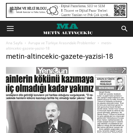
Ana Sayfa
Avrupa ve Türkiye Arasındaki Problemler
metin-
altincekic-gazete-yazisi-18
metin-altincekic-gazete-yazisi-18